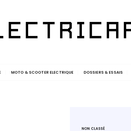
drogène et autonome !
.FR
E
MOTO & SCOOTER ELECTRIQUE
DOSSIERS & ESSAIS
NON CLASSÉ